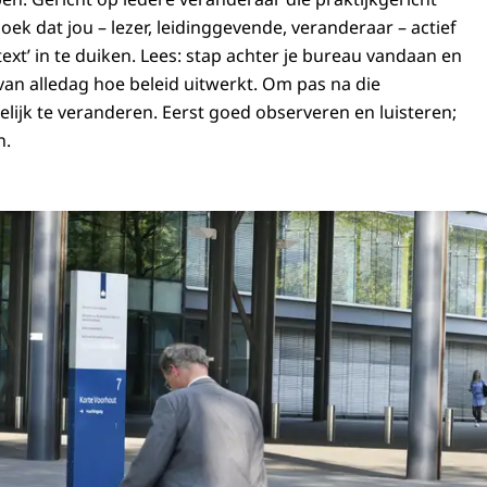
boek dat jou – lezer, leidinggevende, veranderaar – actief
ext’ in te duiken. Lees: stap achter je bureau vandaan en
 van alledag hoe beleid uitwerkt. Om pas na die
lijk te veranderen. Eerst goed observeren en luisteren;
n.
n loopt voor een ministeriegebouw