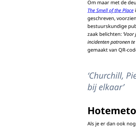
Om maar met de deur 
The Smell of the Place
geschreven, voorzien
bestuurskundige publi
zaak belichten:
‘Voor 
incidenten patronen t
gemaakt van QR-codes 
‘Churchill, P
bij elkaar’
Hotemetot
Als je er dan ook no