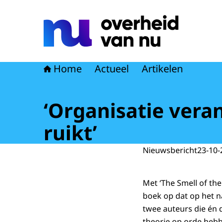
Naar de homepage van Overheid van nu
Home
Actueel
Artikelen
‘Organisatie veran
ruikt’
Nieuwsbericht
23-10-
Met ‘The Smell of the
boek op dat op het n
twee auteurs die én
theorie op orde hebb