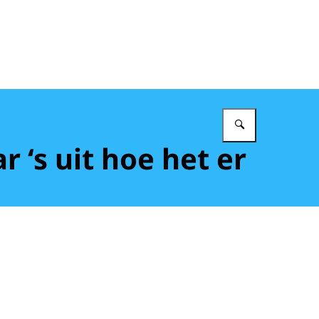
Vul in wat 
 ‘s uit hoe het er