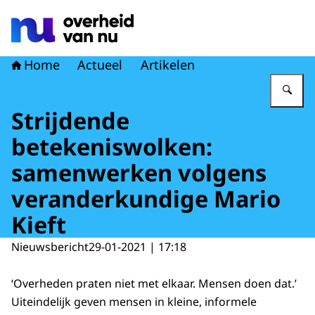
Naar de homepage van Overheid van nu
Home
Actueel
Artikelen
Vu
Strijdende
betekeniswolken:
samenwerken volgens
veranderkundige Mario
Kieft
Nieuwsbericht
29-01-2021 | 17:18
‘Overheden praten niet met elkaar. Mensen doen dat.’
Uiteindelijk geven mensen in kleine, informele