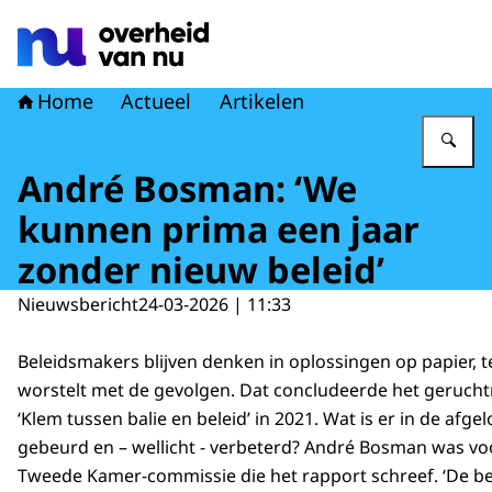
Naar de homepage van Overheid van nu
Home
Actueel
Artikelen
Vu
André Bosman: ‘We
kunnen prima een jaar
zonder nieuw beleid’
Nieuwsbericht
24-03-2026 | 11:33
Beleidsmakers blijven denken in oplossingen op papier, te
worstelt met de gevolgen. Dat concludeerde het geruc
‘Klem tussen balie en beleid’ in 2021. Wat is er in de afgel
gebeurd en – wellicht - verbeterd? André Bosman was voo
Tweede Kamer-commissie die het rapport schreef. ‘De 