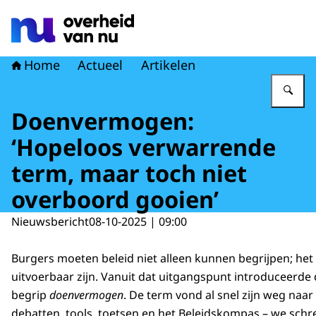
Naar de homepage van Overheid van nu
Home
Actueel
Artikelen
Vu
Doenvermogen:
‘Hopeloos verwarrende
term, maar toch niet
overboord gooien’
Nieuwsbericht
08-10-2025 | 09:00
Burgers moeten beleid niet alleen kunnen begrijpen; he
uitvoerbaar zijn. Vanuit dat uitgangspunt introduceerde
begrip
doenvermogen
. De term vond al snel zijn weg naar 
debatten, tools, toetsen en het Beleidskompas – we schr