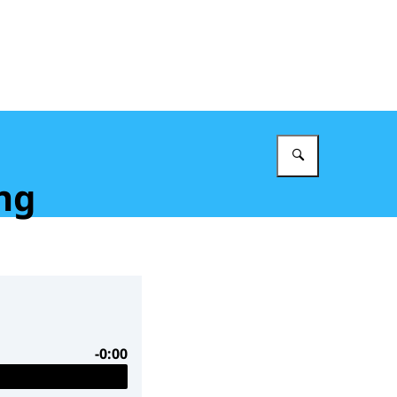
Vul in wat 
ng
-0:00