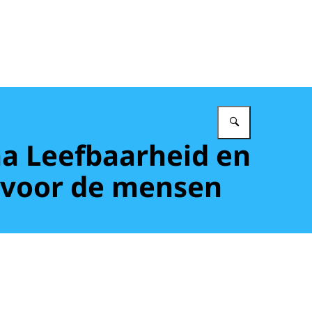
Vul in wat 
a Leefbaarheid en
n voor de mensen