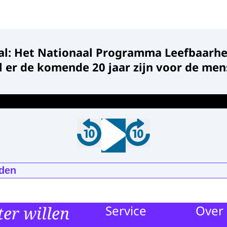
al: Het Nationaal Programma Leefbaarhe
il er de komende 20 jaar zijn voor de men
den
aal: Het Nationaal Programma Leefbaarheid en Veiligh
jaar zijn voor de mensen in de wijken
er willen
Service
Over 
:55
mp3
6.3 MB