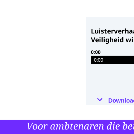
Luisterverha
Veiligheid w
wijken
0:00
0:00
Downloa
Luisterverh
komende 20 
Voor ambtenaren die bet
01-03-2023
06