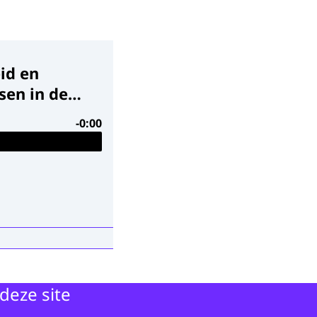
id en
sen in de
-0:00
eid wil er de
deze site