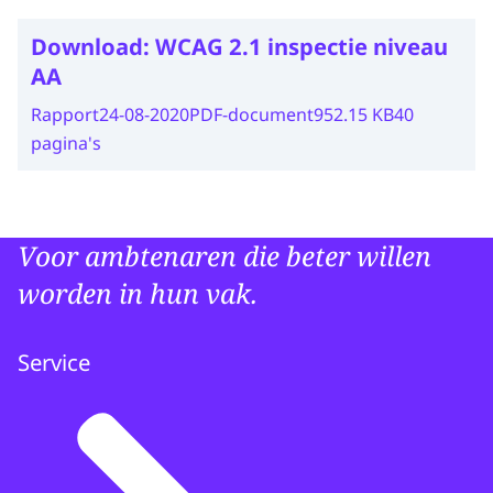
Download:
WCAG 2.1 inspectie niveau
AA
Rapport
24-08-2020
PDF-document
952.15 KB
40
pagina's
Voor ambtenaren die beter willen
worden in hun vak.
Service