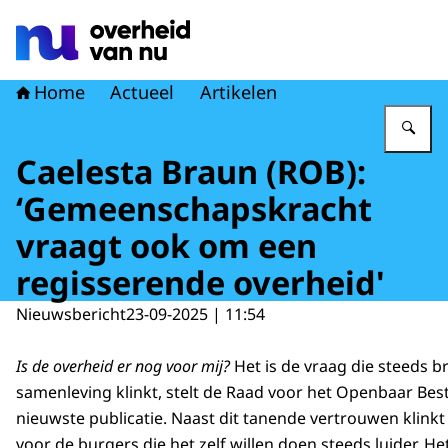
Naar de homepage van Overheid van nu
Home
Actueel
Artikelen
Vu
Caelesta Braun (ROB):
‘Gemeenschapskracht
vraagt ook om een
regisserende overheid'
Nieuwsbericht
23-09-2025 | 11:54
Is de overheid er nog voor mij?
Het is de vraag die steeds b
samenleving klinkt, stelt de Raad voor het Openbaar Bes
nieuwste publicatie. Naast dit tanende vertrouwen klink
voor de burgers die het zelf willen doen steeds luider. Het