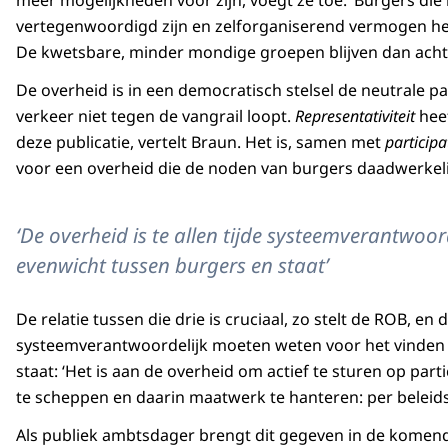
meer mogelijkheden voor zijn, voegt ze toe. ‘Burgers di
vertegenwoordigd zijn en zelforganiserend vermogen heb
De kwetsbare, minder mondige groepen blijven dan achte
De overheid is in een democratisch stelsel de neutrale pa
verkeer niet tegen de vangrail loopt.
Representativiteit
heef
deze publicatie, vertelt Braun. Het is, samen met
participa
voor een overheid die de noden van burgers daadwerkel
‘De overheid is te allen tijde systeemverantwoo
evenwicht tussen burgers en staat’
De relatie tussen die drie is cruciaal, zo stelt de ROB, en 
systeemverantwoordelijk moeten weten voor het vinden 
staat: ‘Het is aan de overheid om actief te sturen op part
te scheppen en daarin maatwerk te hanteren: per beleids
Als publiek ambtsdager brengt dit gegeven in de komend