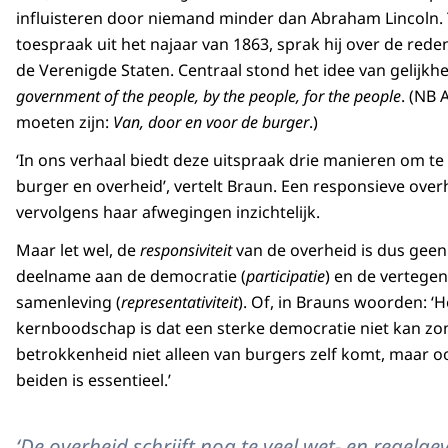
Extra aandacht gaat uit naar de beginselen van de
influisteren door niemand minder dan Abraham Lincoln
functioneren van de overheid vooral vanuit het p
toespraak uit het najaar van 1863, sprak hij over de red
de burger in de democratie. In die geest present
de Verenigde Staten. Centraal stond het idee van gelijkh
een sterkere democratie. Voor met en van burgers.
government of the people, by the people, for the people
. (NB
moeten zijn:
Van, door en voor de burger
.)
De publicatie is bovendien het startschot voor ee
vervolgadviezen en bijeenkomsten. Onder meer over
‘In ons verhaal biedt deze uitspraak drie manieren om te 
belangenvertegenwoordiging in de democratie, part
burger en overheid’, vertelt Braun. Een responsieve overh
door verkiezingen.
vervolgens haar afwegingen inzichtelijk.
Maar let wel, de
responsiviteit
van de overheid is dus geen
deelname aan de democratie (
participatie
) en de vertege
samenleving (
representativiteit
). Of, in Brauns woorden: ‘H
kernboodschap is dat een sterke democratie niet kan zo
betrokkenheid niet alleen van burgers zelf komt, maar o
beiden is essentieel.’
‘De overheid schrijft nog te veel wet- en regelge