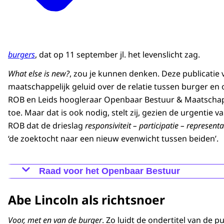
burgers
, dat op 11 september jl. het levenslicht zag.
What else is new?
, zou je kunnen denken. Deze publicatie 
maatschappelijk geluid over de relatie tussen burger en o
ROB en Leids hoogleraar Openbaar Bestuur & Maatschappe
toe. Maar dat is ook nodig, stelt zij, gezien de urgentie 
ROB dat de drieslag
responsiviteit – participatie – representa
‘de zoektocht naar een nieuw evenwicht tussen beiden’.
Raad voor het Openbaar Bestuur
De Raad voor het Openbaar Bestuur (ROB) is een o
Abe Lincoln als richtsnoer
het parlement. De ROB adviseert over de inrichtin
en de beleidsmatige aspecten van financiële verh
Voor, met en van de burger
. Zo luidt de ondertitel van de p