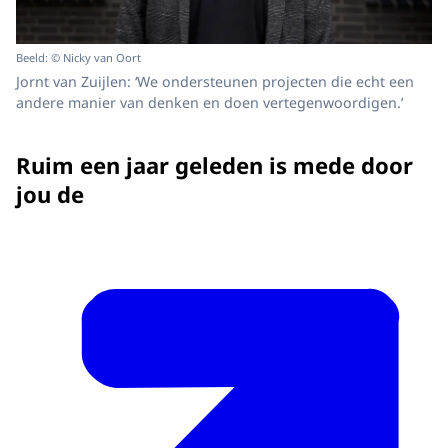
Beeld: © Nicky van Oort
Jornt van Zuijlen: ‘We ondersteunen projecten die echt een
andere manier van denken en doen vertegenwoordigen.’
Ruim een jaar geleden is mede door
jou de