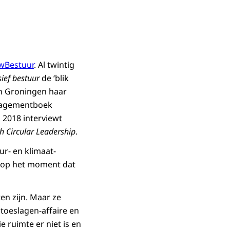
wBestuur
. Al twintig
sief bestuur
de ‘blik
van Groningen haar
nagementboek
s 2018 interviewt
h Circular Leadership
.
ur- en klimaat-
jn op het moment dat
n zijn. Maar ze
oeslagen-affaire en
e ruimte er niet is en