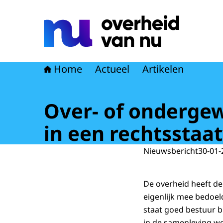
Naar de homepage van Overheid van nu
Home
Actueel
Artikelen
Over- of ondergew
in een rechtsstaat
Nieuwsbericht
30-01-
De overheid heeft de
eigenlijk mee bedoel
staat goed bestuur bi
in de samenleving wo