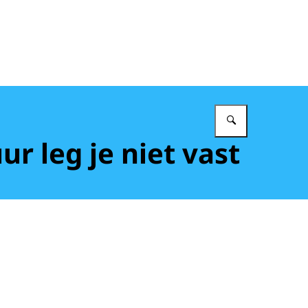
Vul in wat 
r leg je niet vast