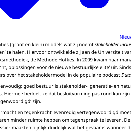
Nieu
saties (groot en klein) middels wat zij noemt
stakeholder-inclu
n’ te halen. Hiervoor ontwikkelde zij aan de Universiteit 
ksmethodiek, de Methode Hofkes. In 2009 kwam haar ma
ht, oplossingen voor de nieuwe bestuurlijke elite’ uit. Sind
rs over het stakeholdermodel in de populaire podcast
Dutc
 eenvoudig: goed bestuur is stakeholder-, generatie- en natu
fkes. Hiermee bedoelt ze dat besluitvorming pas rond kan zi
egenwoordigd’ zijn.
 ‘macht en tegenkracht’ evenredig vertegenwoordigd moete
ren minder ruimte hebben om tegenspraak te leveren. De t
ier maakten pijnlijk duidelijk wat het gevaar is wanneer di