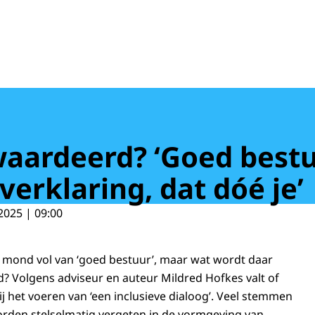
aardeerd? ‘Goed bestuu
verklaring, dat dóé je’
2025 | 09:00
 mond vol van ‘goed bestuur’, maar wat wordt daar
d? Volgens adviseur en auteur Mildred Hofkes valt of
j het voeren van ‘een inclusieve dialoog’. Veel stemmen
rden stelselmatig vergeten in de vormgeving van