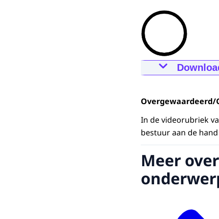
Downloa
Over- of on
30-01-2025
00
Overgewaardeerd/
Downloa
In de videorubriek 
bestuur aan de hand 
Ondertiteli
srt
Meer over
Downloa
onderwer