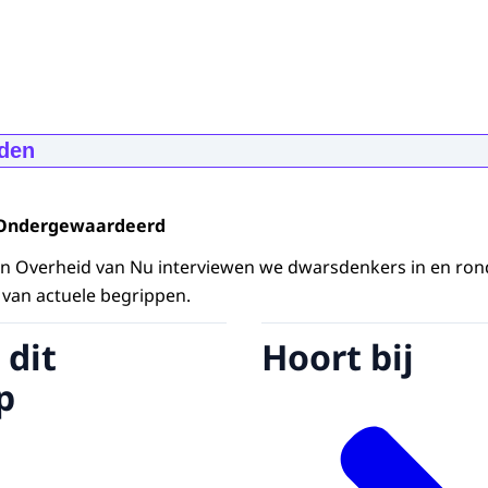
den
dergewaardeerd? - Mildred Hofkes
:04:51
mp4
403,3 MB
Ondergewaardeerd
d
van Overheid van Nu interviewen we dwarsdenkers in en ro
van actuele begrippen.
ng
 dit
Hoort bij
d
p