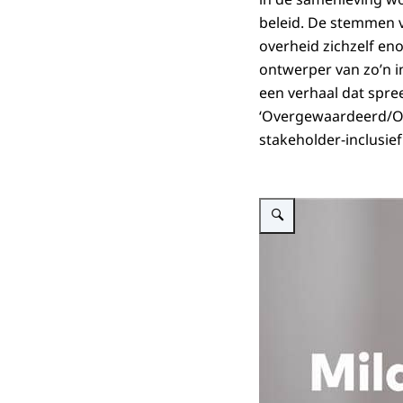
beleid. De stemmen 
overheid zichzelf en
ontwerper van zo’n i
een verhaal dat spree
‘Overgewaardeerd/On
stakeholder-inclusief
Vergroot afbeelding Mildre