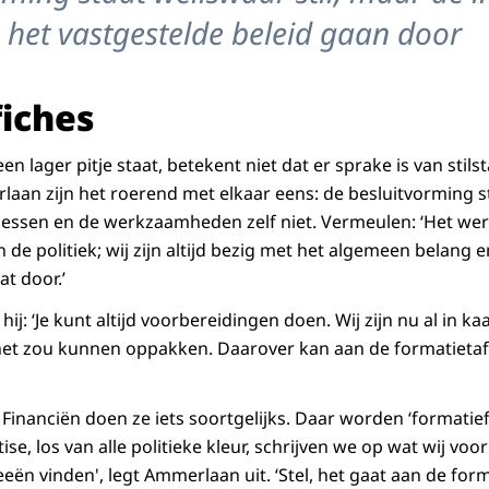
 het vastgestelde beleid gaan door
iches
en lager pitje staat, betekent niet dat er sprake is van stils
an zijn het roerend met elkaar eens: de besluitvorming sta
essen en de werkzaamheden zelf niet. Vermeulen: ‘Het wer
an de politiek; wij zijn altijd bezig met het algemeen belang 
at door.’
hij: ‘Je kunt altijd voorbereidingen doen. Wij zijn nu al in 
net zou kunnen oppakken. Daarover kan aan de formatieta
n Financiën doen ze iets soortgelijks. Daar worden ‘formatie
ise, los van alle politieke kleur, schrijven we op wat wij vo
ën vinden', legt Ammerlaan uit. ‘Stel, het gaat aan de form