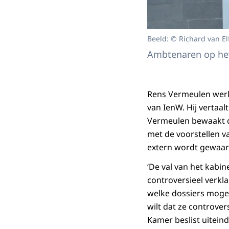
Beeld: © Richard van El
Ambtenaren op het
Rens Vermeulen werkt
van IenW. Hij vertaal
Vermeulen bewaakt d
met de voorstellen v
extern wordt gewaa
‘De val van het kabinet
controversieel verkl
welke dossiers mogeli
wilt dat ze controve
Kamer beslist uitein