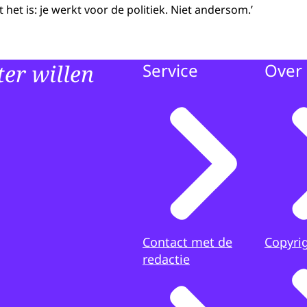
at het is: je werkt voor de politiek. Niet andersom.’
er willen
Service
Over 
Contact met de
Copyri
redactie