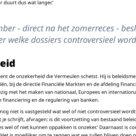
 duurt dus wat langer.’
er - direct na het zomerreces - besl
 welke dossiers controversieel word
eid
nt de onzekerheid die Vermeulen schetst. Hij is beleidsme
ën, bij de directie Financiële Markten en de afdeling Financiël
ezig met het maken van nationaal, Europees en internationa
financiering en de regulering van banken.
og niet is vastgesteld wat wel of niet controversieel wordt 
t je schrijft, afvragen: is dit voortzetting van bestaand belei
es wel of niet kunnen oppakken is onzeker.’ Daarnaast is c
 ‘Het is moeilijker om te zeggen wat we zullen blijven doen