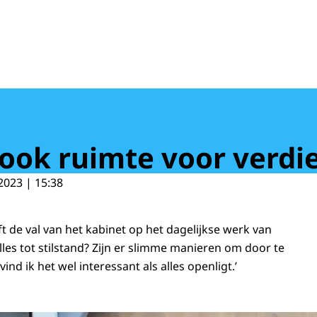
 ook ruimte voor verdi
2023 | 15:38
t de val van het kabinet op het dagelijkse werk van
es tot stilstand? Zijn er slimme manieren om door te
ind ik het wel interessant als alles openligt.’
aren op het ministerie van Financiën houden een informele bespreking