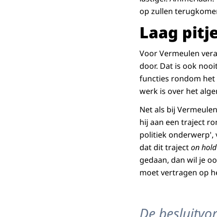
op zullen terugkomen
Laag pitj
Voor Vermeulen veran
door. Dat is ook nooi
functies rondom het m
werk is over het alge
Net als bij Vermeule
hij aan een traject r
politiek onderwerp', 
dat dit traject
on hol
gedaan, dan wil je oo
moet vertragen op he
De besluitvo