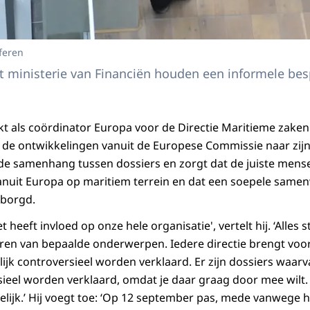
feren
 ministerie van Financiën houden een informele bes
 als coördinator Europa voor de Directie Maritieme zaken b
t de ontwikkelingen vanuit de Europese Commissie naar zijn 
e samenhang tussen dossiers en zorgt dat de juiste mens
anuit Europa op maritiem terrein en dat een soepele samen
rborgd.
 heeft invloed op onze hele organisatie', vertelt hij. ‘Alles st
aren van bepaalde onderwerpen. Iedere directie brengt voor 
jk controversieel worden verklaard. Er zijn dossiers waarv
rsieel worden verklaard, omdat je daar graag door mee wil
delijk.’ Hij voegt toe: ‘Op 12 september pas, mede vanwege 