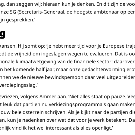
, dan zeggen wij: hieraan kun je denken. En dit zijn de voo
nze SG (Secretaris-Generaal, de hoogste ambtenaar op een 
ijn gesprekken.’
ng
nsen. Hij somt op: ‘Je hebt meer tijd voor je Europese traj
edt de vrijheid om ingeslagen wegen te evalueren. Dat is o
onale klimaatwetgeving van de financiële sector: daarove
 het komende half jaar, maar onze gedachtenvorming erover
unnen we de nieuwe bewindspersoon daar veel uitgebreider 
verdiepingsslag.’
bevriezen, volgens Ammerlaan. ‘Niet alles staat op pauze. Vee
et leuk dat partijen nu verkiezingsprogramma's gaan maken
jouw beleidsterrein schrijven. Als je kijkt naar de partijen d
, kun je nadenken over wat dat voor je werk betekent. Da
ijk vind ik het wel interessant als alles openligt.’