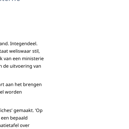
tand. Integendeel.
at weliswaar stil,
k van een ministerie
en de uitvoering van
kaart aan het brengen
fel worden
fiches’ gemaakt. ‘Op
or een bepaald
atietafel over