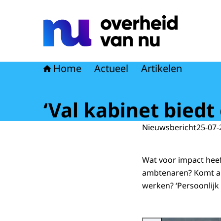
Naar de homepage van Overheid van nu
Home
Actueel
Artikelen
‘Val kabinet biedt
Nieuwsbericht
25-07-
Wat voor impact heef
ambtenaren? Komt all
werken? ‘Persoonlijk v
Vergroot afbeelding Ambten