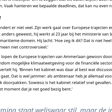
. Vaak hanteren we bepaalde deadlines, dat kan nu even ni
e
dert er niet veel. Zijn werk gaat over Europese trajecten 
t anders geweest, hij werkt al 23 jaar bij het ministerie van 
aritieme domein. Hij lacht: ‘Hoe zeg ik dit? Dat is niet heel
meen niet controversieel.’
n lopen de Europese trajecten van Ammerlaan gewoon door. 
ondom mogelijke klimaatwetgeving voor de financiële sector. 
vertelt hij. ‘Binnen het kabinet was daar al best wat discussi
d
gaat. Dat is wel jammer: als ambtenaar heb je allemaal v
k doorpakken. Sowieso is het kabinet relatief snel gevallen.
t moment dat je net goed bezig bent.’
rming staat weliswaar stil, maar de i