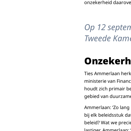
onzekerheid daarover
Op 12 septemb
Tweede Kamer
Onzekerh
Ties Ammerlaan herke
ministerie van Financi
houdt zich primair b
gebied van duurzame 
Ammerlaan: ‘Zo lang n
bij elk beleidsstuk da
beleid? Wat we preci
lastiger. Ammerlaan: