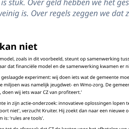
 is stuk. Over geld hebben we het ge
 weinig is. Over regels zeggen we dat 
 kan niet
 model, zoals in dit voorbeeld, steunt op samenwerking tu
aar dat financiële model en de samenwerking kwamen er n
het geslaagde experiment: wij doen iets wat de gemeente mo
e miljoen was namelijk jeugdwet- en Wmo-zorg. De gemeente
doen wij iets waar CZ van profiteert.’
nte in zijn actie-onderzoek: innovatieve oplossingen lopen 
hoort niet', verzucht Kruiter. Hij zoekt dan naar een nieuwe o
 is: ‘rules are tools’.
ze tot de afspraak dat CZ de kosten voor het afbetalen van