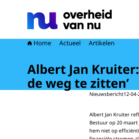
Naar de homepage van Overheid van nu
Home
Actueel
Artikelen
Albert Jan Kruiter:
de weg te zitten’
Nieuwsbericht
12-04-
Albert Jan Kruiter re
Bestuur op 20 maart j
hem niet op efficiënt
financiële stromen a