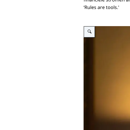
‘Rules are tools.'
Vergroot afbeelding Albert J