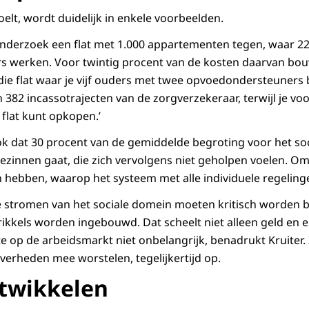
elt, wordt duidelijk in enkele voorbeelden.
nderzoek een flat met 1.000 appartementen tegen, waar 22
 werken. Voor twintig procent van de kosten daarvan bou
ie flat waar je vijf ouders met twee opvoedondersteuners 
ten 382 incassotrajecten van de zorgverzekeraar, terwijl je vo
 flat kunt opkopen.’
k dat 30 procent van de gemiddelde begroting voor het so
ezinnen gaat, die zich vervolgens niet geholpen voelen. O
ebben, waarop het systeem met alle individuele regelingen
e stromen van het sociale domein moeten kritisch worden 
rikkels worden ingebouwd. Dat scheelt niet alleen geld en 
te op de arbeidsmarkt niet onbelangrijk, benadrukt Kruiter. 
erheden mee worstelen, tegelijkertijd op.
twikkelen