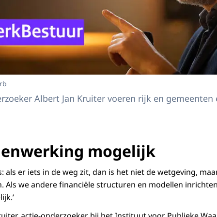
Erb
rzoeker Albert Jan Kruiter voeren rijk en gemeente
enwerking mogelijk
s: als er iets in de weg zit, dan is het niet de wetgeving, maa
. Als we andere financiële structuren en modellen inricht
jk.’
ruiter, actie-onderzoeker bij het Instituut voor Publieke Wa