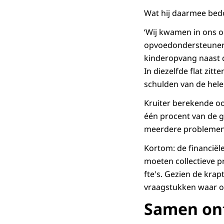
Wat hij daarmee bedo
‘Wij kwamen in ons o
opvoedondersteuners
kinderopvang naast d
In diezelfde flat zit
schulden van de hele
Kruiter berekende oo
één procent van de g
meerdere problemen h
Kortom: de financiël
moeten collectieve p
fte's. Gezien de krap
vraagstukken waar ov
Samen on