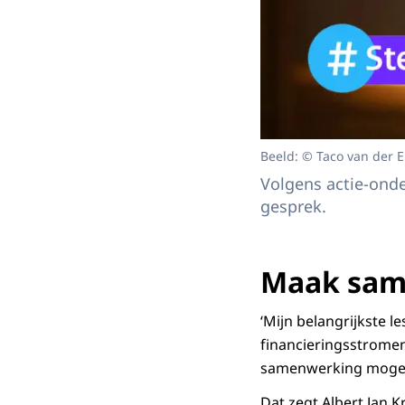
Beeld: © Taco van der 
Volgens actie-onde
gesprek.
Maak sam
‘Mijn belangrijkste le
financieringsstromen
samenwerking mogeli
Dat zegt Albert Jan K