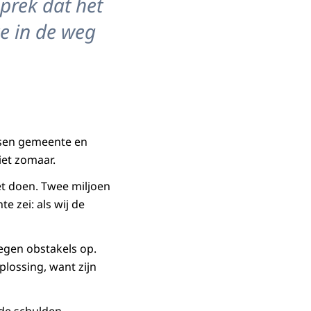
sprek dat het
ze in de weg
ssen gemeente en
iet zomaar.
et doen. Twee miljoen
 zei: als wij de
tegen obstakels op.
plossing, want zijn
 de schulden