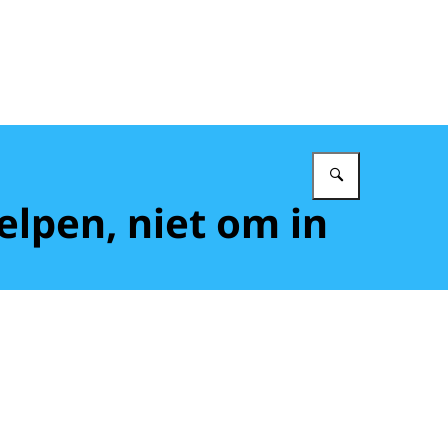
Vul in wat 
helpen, niet om in