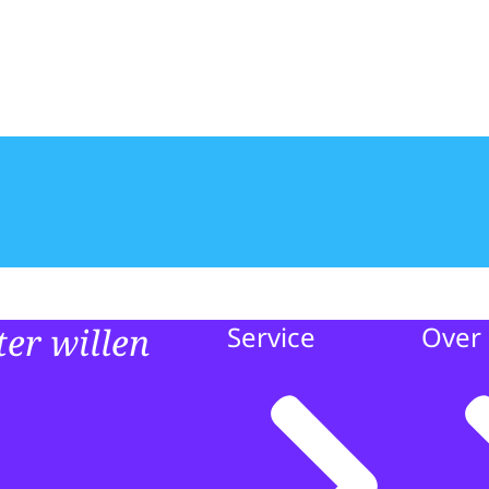
er willen
Service
Over 